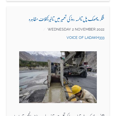
شگر ،چھومک پل تالمسہ روڈ کی تعمیر میں تاخیر کیخلاف مظاہرہ
WEDNESDAY 2 NOVEMBER 2022
VOICE OF LADAKH333