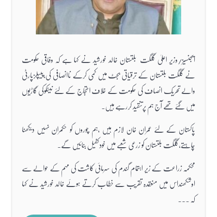
ایجنسیز/وزیر اعلیٰ گلگت بلتستان خالد خورشید نے کہا ہے کہ وفاقی حکومت
نے گلگت بلتستان کے ترقیاتی بجٹ میں کمی کرکے ناانصافی کی،پیپلزپارٹی
والے تحریک انصاف کی حکومت کے خلاف احتجاج کے لئے نیٹکوکی گاڑیوں
میں گئے تھے آج ہم پرتنقید کررہے ہیں۔
پاکستان کے لئے عمران خان لازم ہیں ،ہم چوروں کو حکمران نہیں دیکھنا
چاہتے،گلگت بلتستان کو زرعی شعبے میں خودکفیل بنائیں گے۔
محکمہ زراعت کے زیر اہتمام گندم کی سرمائی کاشت کی مہم کے حوالے سے
اوشکھنداس میں منعقدہ تقریب سے خطاب کرتے ہوئے خالد خورشید نے کہا
کہ ...