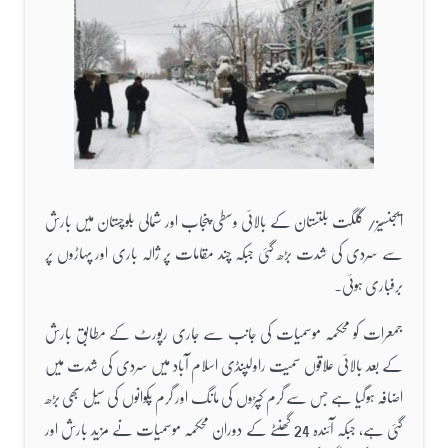
ایجنسیز/ گلگت بلتستان کے بالائی وسطی پنجاب اور شمالی بلوچستان میں بارش
سے سردی کی شدت بڑھ گئی جبکہ چند مقامات پر ژالہ باری اور پہاڑوں پر
برفباری ہوئی۔
جمعرات کو محکمہ موسمیات کی جانب سے جاری رپورٹ کے مطابق بارش
کے بعد بالائی علاقوں سمیت راولپنڈی اسلام آباد میں سردی کی شدت میں
اضافہ ہوگیا ہے جس سے گرم کپڑوں کی مانگ اور گرم پکوانوں کی سیل بھی بڑھ
گئی ہے، جبکہ آئندہ 24 گھنٹے کے دوران محکمہ موسمیات نے مزید بارش اور