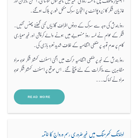
ایجنسیز/چھومک پل تا لمسہ روڈ کی تعمیر میں تاخیر سول سوسائٹی، انجمن تاجران اور
غازیان شگر کا زیرو پوائنٹ پر احتجاج سڑک مکمل طور پر بلاک ہوگئے۔
روڈ بندش کی وجہ سے سڑک کے دونوں اطراف گاڑیاں کئی گھنٹے پھنس گئیں۔
شگر کے عوام نے لمسہ روڈ منصوبے میں ہونے والے کرپشن اور غیر معیاری
کام پر عدم توجہ پر ضلعی انتظامیہ کے خلاف شدید نعرہ بازی کی۔
روڈ بندش کے خبر پر ضلعی انتظامیہ حرکت میں اگئی اسسٹنٹ کمشنر شگر حمزہ مراد
مظاہرین سے مذاکرات کے لئے پہنچ گئے۔ اس موقع پر اسسٹنٹ کمشنر شگر حمزہ
مراد نے کہا ک...
READ MORE
اولڈنگ کھرمنگ میں غیر ضروری رسم ورواج کا خاتمہ