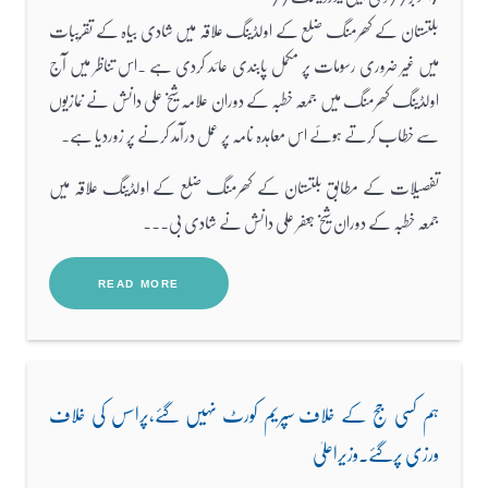
بلتستان کے کھرمنگ ضلع کے اولڈینگ علاقہ میں شادی بیاہ کے تقریبات
میں غیر ضروری رسومات پر مکمل پابندی عائد کردی ہے ۔اس تناظر میں آج
اولڈینگ کھرمنگ میں جمعہ خطبہ کے دوران علامہ شیخ علی دانش نے نمازیوں
سے خطاب کرتے ہوئے اس معاہدہ نامہ پر عمل درآمد کرنے پر زوردیا ہے۔
تفصیلات کے مطابق بلتستان کے کھرمنگ ضلع کے اولڈینگ علاقہ میں
جمعہ خطبہ کے دوران شیخ جعفر علی دانش نے شادی بی...
READ MORE
ہم کسی جج کے خلاف سپریم کورٹ نہیں گئے،پراسس کی خلاف
ورزی پرگئے.وزیراعلیٰ