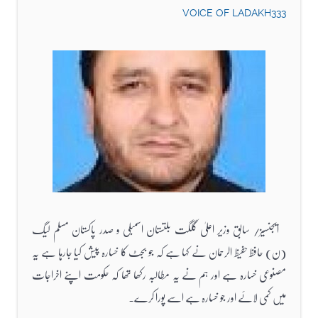
VOICE OF LADAKH333
ایجنسیز/ سابق وزیر اعلیٰ گلگت بلتستان اسمبلی و صدر پاکستان مسلم لیگ
(ن) حافظ حفیظ الرحمان نے کہا ہے کہ جو بجٹ کا خسارہ پیش کیا جارہا ہے یہ
مصنوعی خسارہ ہے اور ہم نے یہ مطالبہ رکھا تھا کہ حکومت اپنے اخراجات
میں کمی لائے اور جو خسارہ ہے اسے پورا کرے.