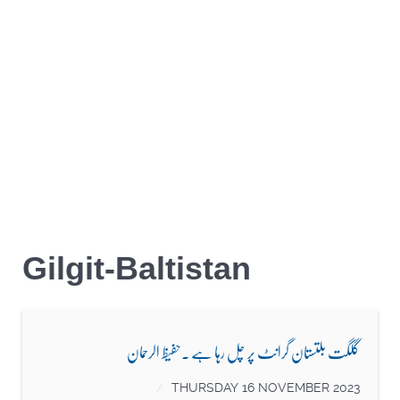
Gilgit-Baltistan
گلگت بلتستان گرانٹ پر چل رہا ہے .حفیظ الرحمان
THURSDAY 16 NOVEMBER 2023