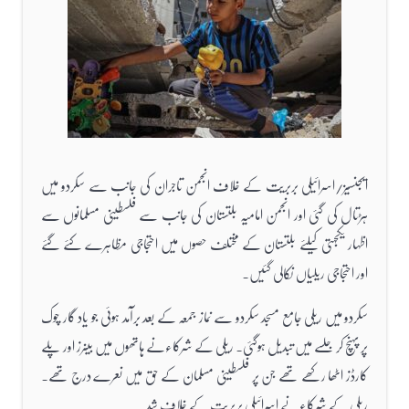
ایجنسیز/اسرائیلی بربریت کے خلاف انجمن تاجران کی جانب سے سکردو میں
ہڑتال کی گئی اور انجمن امامیہ بلتستان کی جانب سے فلسطینی مسلمانوں سے
اظہار یکجہتی کیلئے بلتستان کے مختلف حصوں میں احتجاجی مظاہرے کئے گئے
اور احتجاجی ریلیاں نکالی گئیں۔
سکردو میں ریلی جامع مسجد سکردو سے نماز جمعہ کے بعد برآمد ہوئی جو یاد گار چوک
پر پہنچ کر جلسے میں تبدیل ہوگئی۔ ریلی کے شرکاءنے ہاتھوں میں بینرز اور پلے
کارڈز اٹھا رکھے تھے جن پر فلسطینی مسلمان کے حق میں نعرے درج تھے۔
ریلی کے شرکاءنے اسرائیلی بربریت کے خلاف شد...