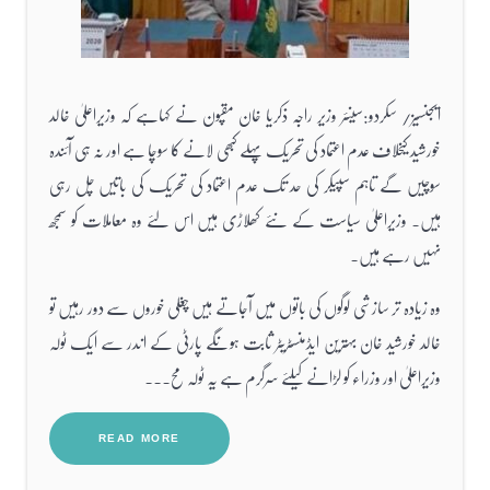
ایجنسیز/ سکردو:سینئر وزیر راجہ ذکریا خان مقپون نے کہاہے کہ وزیراعلیٰ خالد
خورشید کیخلاف عدم اعتماد کی تحریک پہلے کبھی لانے کا سوچا ہے اور نہ ہی آئندہ
سوچیں گے تاہم سپیکر کی حد تک عدم اعتماد کی تحریک کی باتیں چل رہی
ہیں۔ وزیراعلیٰ سیاست کے نئے کھلاڑی ہیں اس لئے وہ معاملات کو سمجھ
نہیں رہے ہیں۔
وہ زیادہ تر سازشی لوگوں کی باتوں میں آجاتے ہیں چغلی خوروں سے دور رہیں تو
خالد خورشید خان بہترین ایڈمنسٹریٹر ثابت ہونگے پارٹی کے اندر سے ایک ٹولہ
وزیراعلیٰ اور وزراء کو لڑانے کیلئے سرگرم ہے یہ ٹولہ مح...
READ MORE