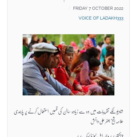
FRIDAY 7 OCTOBER 2022
VOICE OF LADAKH333
شادیوںکے تقریبات میں دو سے زیادہ سالن کی قسمیں استعمال کرنے پر پابندی
علامہ شیخ جعفر علی دانش
7اکتوبر//وی ایل نیوزڈیسک//