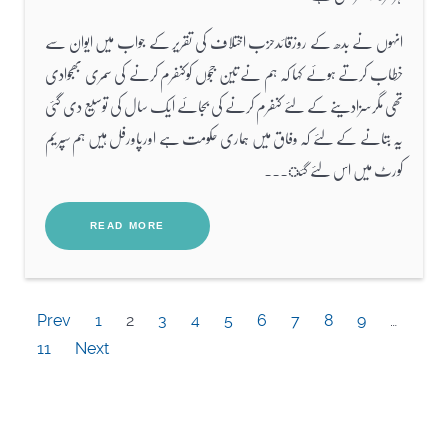
انہوں نے بدھ کے روزقائدحزب اختلاف کی تقریر کے جواب میں ایوان سے
خطاب کرتے ہوئے کہا کہ ہم نے تین ججوں کوکنفرم کرنے کی سمری بھجوادی
تھی مگرسزادینے کے لئے کنفرم کرنے کی بجائے ایک سال کی توسیع دی گئی
یہ بتانے کے لئے کہ وفاق میں ہماری حکومت ہے اورپاورفل ہیں ہم سپریم
کورٹ میں اس لئے گئ...
READ MORE
Prev
1
2
3
4
5
6
7
8
9
…
11
Next