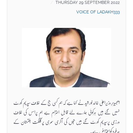
THURSDAY 29 SEPTEMBER 2022
VOICE OF LADAKH333
ایجسیز/وزیراعلیٰ خالدخورشید نے کہا ہے کہ ہم کسی جج کے خلاف سپریم کورٹ
نہیں گئے ہیں ہرکوئی ہمارے لئے قابل احترام ہے ہم پراسس کی خلاف
ورزی پرسپریم کورٹ گئے ہیں ججوں کی آخری سمری پرگلگت بلتستان کے
ہرفرد کواعتراض ہے۔