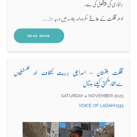
برفباری کی پیشگوئی کی ہے۔
ادھر گلگت کے علاقے سکردو اور بابوسر میں درجہ حرا...
READ MORE
گلگت بلتستان – اسرائیلی بربریت کیخلاف اور فلسطینیوں
سےاظاریکجہتی کیلئے ہڑتال
SATURDAY 4 NOVEMBER 2023
VOICE OF LADAKH333