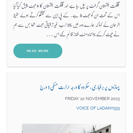
گلگت بلتستان گرانٹ پر چل رہا ہے اور گلگت بلتستان کا جو بجٹ پیش کیا گیا
اس کے تحت ان کو بجٹ ملا ہے۔ کے پی این سے گفتگو کرتے ہوئے حفیظ
الرحمان نے کہا کہ ہمارے دور میں 35 ارب غیر ترقیاتی بجٹ تھا جس سے ہم
نے بچت کرکے 5 انڈومنٹ فنڈز قائم کئے اس ...
READ MORE
پہاڑوں پر برفباری، سکردو کا درجہ حرارت منفی 1 درج
FRIDAY 10 NOVEMBER 2023
VOICE OF LADAKH333