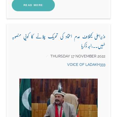
READ MORE
وزیراعلیٰ کیخلاف عدم اعتماد کی تحریک چلانے کا کویی منصوبہ
نہیں۔.راجہ ذکریا
THURSDAY 17 NOVEMBER 2022
VOICE OF LADAKH333