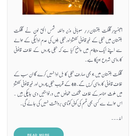
ایجنسیز/گلگت بلتستان// صوبائی وزیر داخلہ شمس الحق لون نے گلگت
بلتستان میں بجلی کے غیر قانونی کنکشنز اور بجلی بلوں کی عدم ادائیگی کے حوالے
سے اپنے ایک پیغام میں واضح کیا ہے کہ بجلی چوروں کے خلاف قانونی
کاروای شروع ہوچکا ہے۔
گلگت بلتستان میں جو بھی صارف بجلی کا بل ادا نہیں کرے گا ان سب کے
خلاف قانونی کاروای کریں گے۔40 کے قریب بجلی چوروں اور غیر قانونی کنکشنز
میں ملوث عناصر کے خلاف مختلف تھانوں میں درخواستیں دی جاچکی ہیں ۔
اس حوالے سے کسی بھی قسم کی کوئی کوتاہی برداشت نہیں کی جائے گی۔
انہ...
READ MORE