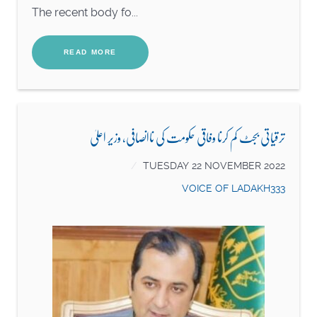
The recent body fo...
READ MORE
ترقیاتی بجٹ کم کرنا وفاقی حکومت کی ناانصافی، وزیر اعلیٰ
TUESDAY 22 NOVEMBER 2022
VOICE OF LADAKH333