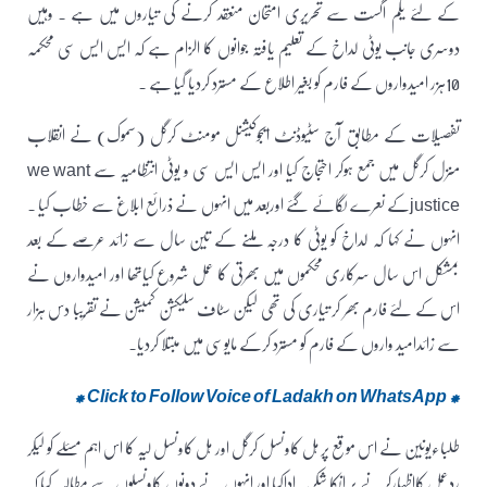
کے لئے یکم اگست سے تحریری امتحان منعقد کرنے کی تیاروں میں ہے ۔ وہیں
دوسری جانب یوٹی لداخ کے تعلیم یافتہ جوانوں کا الزام ہے کہ ایس ایس سی محکمہ
10ہزر امیدواروں کے فارم کو بغیر اطلاع کے مسترد کردیا گیا ہے ۔
تفصیلات کے مطابق آج سٹیوڈنٹ ایجوکیشنل مومنٹ کرگل (سموک) نے انقلاب
منزل کرگل میں جمع ہوکر احتجاج کیا اور ایس ایس سی و یوٹی انتظامیہ سے we want
justiceکے نعرے لگائے گئے اوربعد میں انہوں نے ذرائع ابلاغ سے خطاب کیا ۔
انہوں نے کہا کہ لداخ کو یوٹی کا درجہ ملنے کے تین سال سے زائد عرصے کے بعد
بمشکل اس سال سرکاری محکموں میں بھرتی کا عمل شروع کیاتھا اور امیدواروں نے
اس کے لئے فارم بھر کر تیاری کی تھی لیکن سٹاف سلیکشن کمیشن نے تقریبا دس ہزار
سے زائدامید واروں کے فارم کو مسترد کرکے مایوسی میں مبتلا کردیا۔
* Click to Follow Voice of Ladakh on WhatsApp *
طلباءیونین نے اس موقع پر ہل کاونسل کرگل اور ہل کاونسل لیہ کا اس اہم مسئلے کو لیکر
ردعمل کااظہارکرنے پر انکا شکریہ اداکیا اور انہوں نے دونوں کاونسلوں سے مطالبہ کیا کہ