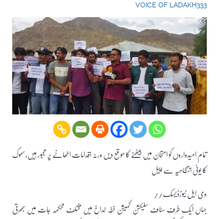
VOICE OF LADAKH333
تمام امیدواروں کو امتحان میں بیٹھنے کا موقع دیں ورنہ اقدامات اٹھانے پر مجبور ہیں،سموک
کا یوٹی انتظامیہ سے اپیل
وی ایل نیوزڈیسک//
جہاں ایک طرف سٹاف سلیکشن کمیشن خطہ لداخ میں مختلف محکمہ جات میں بھرتی