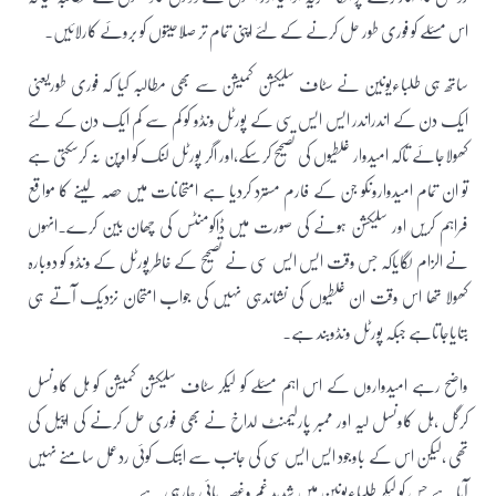
اس مسئلے کو فوری طور حل کرنے کے لئے اپنی تمام تر صلاحیتوں کو بروئے کارلائیں۔
ساتھ ہی طلباءیونین نے سٹاف سلیکشن کمیشن سے بھی مطالبہ کیا کہ فوری طوریعنی
ایک دن کے اندراندر ایس ایس سی کے پورٹل ونڈو کو کم سے کم ایک دن کے لئے
کھولاجائے تاکہ امیدوار غلطیوں کی تصحیح کرسکے،اور اگر پورٹل لنک کو اوپن نہ کرسکتی ہے
تو ان تمام امیدواروںکو جن کے فارم مسترد کردیا ہے امتحانات میں حصہ لینے کا مواقع
فراہم کریں اور سلیکشن ہونے کی صورت میں ڈاکومنٹس کی چھان بین کرے۔انہوں
نے الزام لگایاکہ جس وقت ایس ایس سی نے تصحیح کے خاطر پورٹل کے ونڈو کو دوبارہ
کھولا تھا اس وقت ان غلطیوں کی نشاندہی نہیں کی جواب امتحان نزدیک آتے ہی
بتایاجاتاہے جبکہ پورٹل ونڈوبند ہے۔
واضح رہے امیدواروں کے اس اہم مسئلے کو لیکر سٹاف سلیکشن کمیشن کو ہل کاونسل
کرگل ،ہل کاونسل لیہ اور ممبر پارلیمنٹ لداخ نے بھی فوری حل کرنے کی اپیل کی
تھی ،لیکن اس کے باوجود ایس ایس سی کی جانب سے ابتک کوئی ردعمل سامنے نہیں
آیا ہے جس کو لیکر طلباءیونین میں شدید غم وغصہ پائی جارہی ہے۔