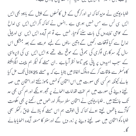
طلباءیونین نے مزید کہا کہ لیہ اور کرگل کے ہل کانسلوں کے اپیل کے باجود بھی ایس
ایس سی ٹس سے مس نہیں ہورہی ہے ۔انہوں نے کہا کہ اگر ایس ایس سی لداخ
کے عوامی نمایندوں کی بات سننے کو تیار نہیں ہے تو ہم آیندہ ایس ایس سی اوریوٹی
لداخ سے کیا توقعات رکھیں گے؟تین سالوں کے لمبے عرصے کے بعد بمشکل اس
سال کچھ سرکاری نوکری کی بھرتی کے موقع ملے تھے جو ایس ایس سی کی لاپرواہی
کے سبب امیدوں پر پانی پھیر تاہوا نظر آرہاہے ۔ان مسئلے کو لیکر ہم چیف ایگزیکیٹو
کاونسلر سے ملاقات کر کے دوٹوک الفاظ میں بتایا ہے کہ یہ مسئلے 25جولائی تک حل کیا
جائے کیونکہ ہم کسی بھی صورت میں اس امتحان کو نہیں چھوڑ سکتے اور امتحان میں حصہ
لینے دینے کی صورت میں ہم سخت اقدامات اٹھانے پر مجبور ہونگے اور ہم کسی بھی حد
تک جاسکتے ہیں ۔طلباءیونین نے امتحان سنٹر سرینگر اور جموں میں رکھنے پر بھی حکومت
کوآڑے ہاتھوں لیتے ہوئے کہا کہ فی الوقت ہم اس مسئلے کو بالائے طاق رکھکر سبھی
طلباءکو امتحان میں حصہ لینے دینے پر زور دیں گے اورسنٹر کا مسئلہ آیندہ اٹھایاجائے
گا۔